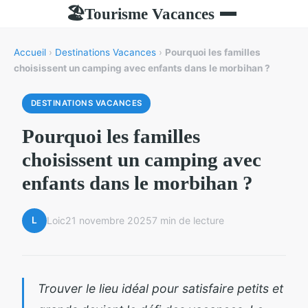
Tourisme Vacances
🏖
Accueil
›
Destinations Vacances
›
Pourquoi les familles
choisissent un camping avec enfants dans le morbihan ?
DESTINATIONS VACANCES
Pourquoi les familles
choisissent un camping avec
enfants dans le morbihan ?
L
Loic
21 novembre 2025
7 min de lecture
Trouver le lieu idéal pour satisfaire petits et