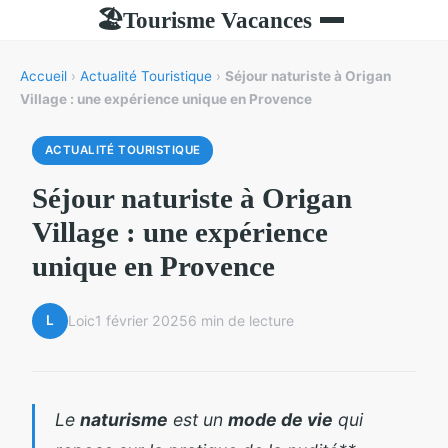
Tourisme Vacances
🏖
Accueil
›
Actualité Touristique
›
Séjour naturiste à Origan
Village : une expérience unique en Provence
ACTUALITÉ TOURISTIQUE
Séjour naturiste à Origan
Village : une expérience
unique en Provence
L
Loic
1 février 2025
6 min de lecture
Le
naturisme
est un
mode de vie
qui