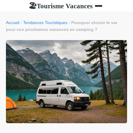
Tourisme Vacances
🏖
Accueil
›
Tendances Touristiques
›
Pourquoi choisir le var
pour vos prochaines vacances en camping ?