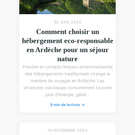
30 JUIN 2025
Comment choisir un
hébergement eco-responsable
en Ardèche pour un séjour
nature
Prendre en compte l'impact environnemental
des hébergements traditionnels change la
manière de voyager en Ardèche. Les
structures classiques consomment souvent
plus d'énergie, génè...
9 min de lecture →
19 NOVEMBRE 2024