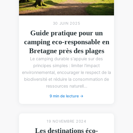
30 JUIN 2025
Guide pratique pour un
camping eco-responsable en
Bretagne près des plages
Le camping durable s'appuie sur des
principes simples : limiter l'impact
environnemental, encourager le respect de la
biodiversité et réduire la consommation de
ressources naturell...
9 min de lecture →
19 NOVEMBRE 2024
Les destinations éco-