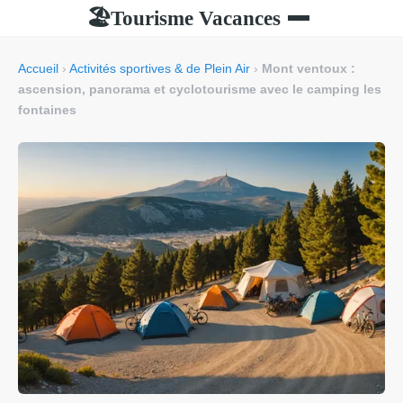
Tourisme Vacances
🏖
Accueil
›
Activités sportives & de Plein Air
›
Mont ventoux :
ascension, panorama et cyclotourisme avec le camping les
fontaines