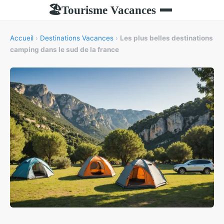
Tourisme Vacances
🏖
Accueil
›
Destinations Vacances
›
Les plus belles destinations
camping dans le sud de la france