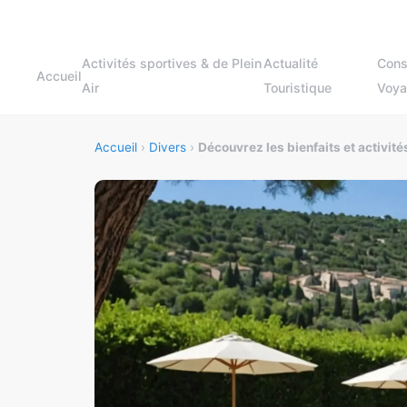
Activités sportives & de Plein
Actualité
Cons
Accueil
Air
Touristique
Voy
Accueil
›
Divers
›
Découvrez les bienfaits et activit