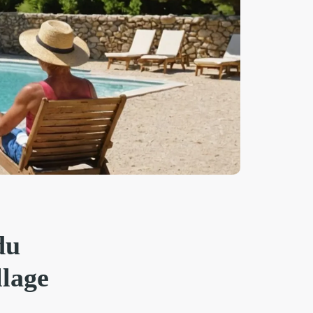
du
llage