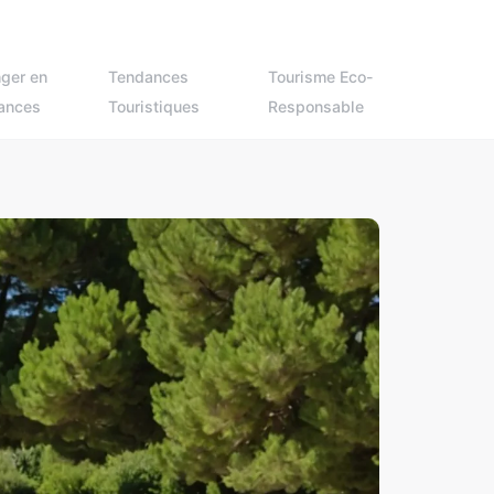
ger en
Tendances
Tourisme Eco-
ances
Touristiques
Responsable