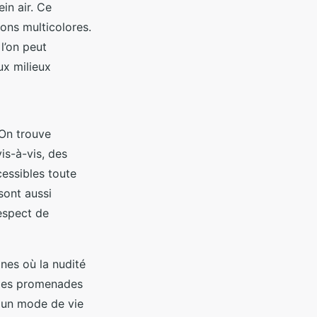
in air. Ce
lons multicolores.
l’on peut
ux milieux
 On trouve
is-à-vis, des
essibles toute
sont aussi
respect de
nes où la nudité
r des promenades
t un mode de vie