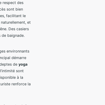
le respect des
ccès sont bien
, facilitant le
 naturellement, et
gêne. Des casiers
s de baignade.
ges environnants
incipal démarre
 adeptes de
yoga
’intimité sont
sponible à la
uriste renforce la