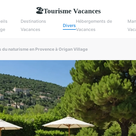
Tourisme Vacances
🏖
eils
Destinations
Hébergements de
Man
Divers
age
Vacances
Vacances
Vac
és du naturisme en Provence à Origan Village