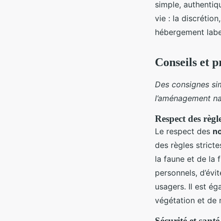
simple, authentiqu
vie : la discrétio
hébergement label
Conseils et 
Des consignes sim
l’aménagement nat
Respect des règl
Le respect des
n
des règles stricte
la faune et de la
personnels, d’évit
usagers. Il est é
végétation et de 
Sécurité et santé