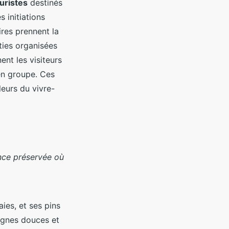
uristes
destinés
s initiations
ires prennent la
ties organisées
nt les visiteurs
en groupe. Ces
eurs du vivre-
ence préservée où
raies, et ses pins
agnes douces et