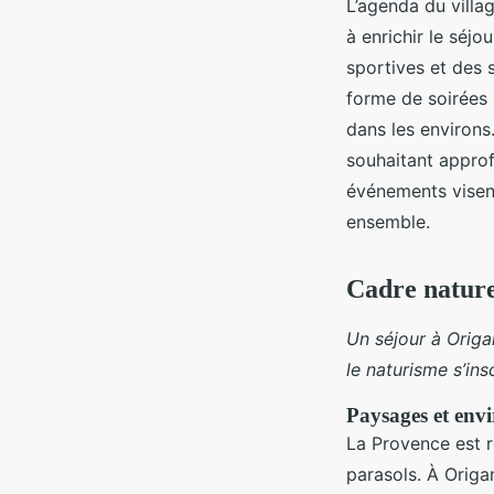
L’agenda du villa
à enrichir le séjo
sportives et des 
forme de soirées 
dans les environs
souhaitant appro
événements visent
ensemble.
Cadre nature
Un séjour à Origa
le naturisme s’in
Paysages et env
La Provence est 
parasols. À Origa