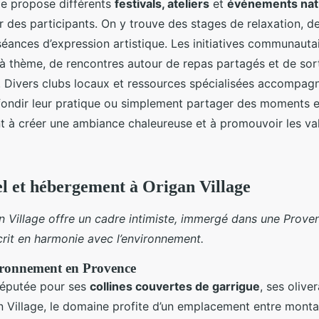
ge propose différents
festivals, ateliers
et
événements nat
ur des participants. On y trouve des stages de relaxation, de
séances d’expression artistique. Les initiatives communauta
à thème, de rencontres autour de repas partagés et de sor
. Divers clubs locaux et ressources spécialisées accompagne
fondir leur pratique ou simplement partager des moments 
 à créer une ambiance chaleureuse et à promouvoir les val
l et hébergement à Origan Village
n Village offre un cadre intimiste, immergé dans une Prov
scrit en harmonie avec l’environnement.
ironnement en Provence
réputée pour ses
collines couvertes de garrigue
, ses olive
n Village, le domaine profite d’un emplacement entre mont