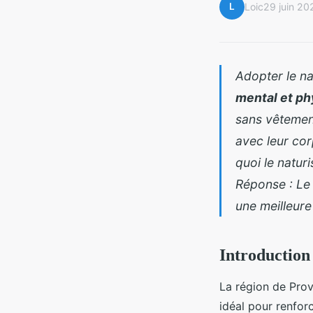
L
Loic
29 juin 20
Adopter le n
mental et ph
sans vêtemen
avec leur cor
quoi le natur
Réponse : Le 
une meilleure
Introduction
La région de Prov
idéal pour renfor