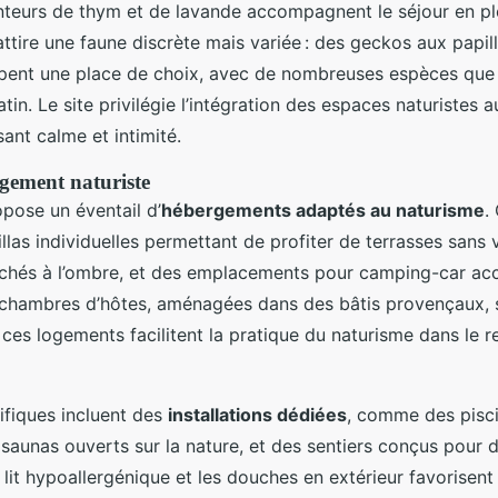
enteurs de thym et de lavande accompagnent le séjour en ple
attire une faune discrète mais variée : des geckos aux papil
pent une place de choix, avec de nombreuses espèces que 
tin. Le site privilégie l’intégration des espaces naturistes a
sant calme et intimité.
gement naturiste
opose un éventail d’
hébergements adaptés au naturisme
.
las individuelles permettant de profiter de terrasses sans v
ichés à l’ombre, et des emplacements pour camping-car acc
s chambres d’hôtes, aménagées dans des bâtis provençaux, 
 ces logements facilitent la pratique du naturisme dans le 
ifiques incluent des
installations dédiées
, comme des pisci
 saunas ouverts sur la nature, et des sentiers conçus pou
de lit hypoallergénique et les douches en extérieur favorisen