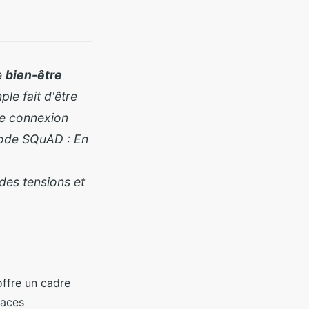
e
bien-être
le fait d'être
re connexion
thode SQuAD : En
des tensions et
offre un cadre
paces