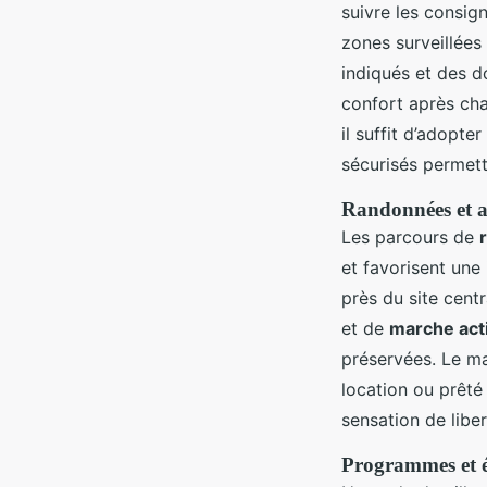
suivre les consig
zones surveillées 
indiqués et des d
confort après cha
il suffit d’adopte
sécurisés permet
Randonnées et ac
Les parcours de
et favorisent une
près du site cent
et de
marche act
préservées. Le ma
location ou prêté 
sensation de libe
Programmes et é