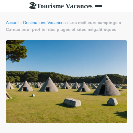
Tourisme Vacances
🏖
Accueil
›
Destinations Vacances
›
Les meilleurs campings à
Carnac pour profiter des plages et sites mégalithiques