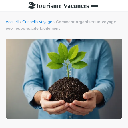
Tourisme Vacances
🏖
Accueil
›
Conseils Voyage
›
Comment organiser un voyage
éco-responsable facilement